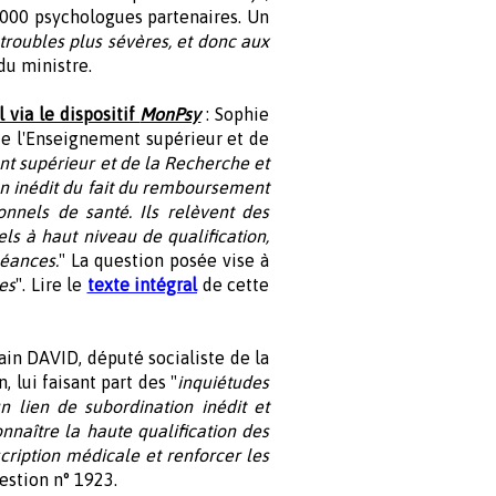
 000 psychologues partenaires. Un
roubles plus sévères, et donc aux
du ministre.
 via le dispositif
MonPsy
: Sophie
e l'Enseignement supérieur et de
t supérieur et de la Recherche et
on inédit du fait du remboursement
onnels de santé. Ils relèvent des
ls à haut niveau de qualification,
séances.
" La question posée vise à
es
". Lire le
texte intégral
de cette
ain DAVID, député socialiste de la
 lui faisant part des "
inquiétudes
lien de subordination inédit et
naître la haute qualification des
ription médicale et renforcer les
estion n° 1923.