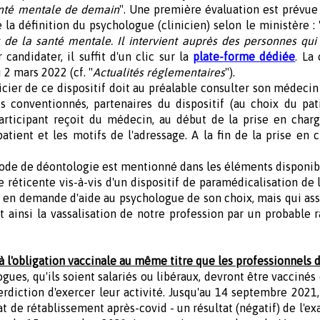
anté mentale de demain
". Une première évaluation est prévue 
 la définition du psychologue (clinicien) selon le ministère : 
de la santé mentale. Il intervient auprès des personnes qui
r candidater, il suffit d'un clic sur la
plate-forme dédiée
. La
 2 mars 2022 (cf. "
Actualités réglementaires
").
ier de ce dispositif doit au préalable consulter son médecin 
 conventionnés, partenaires du dispositif (au choix du pati
articipant reçoit du médecin, au début de la prise en cha
patient et les motifs de l'adressage. A la fin de la prise en
ode de déontologie est mentionné dans les éléments disponibl
réticente vis-à-vis d'un dispositif de paramédicalisation de 
e en demande d'aide au psychologue de son choix, mais qui ass
t ainsi la vassalisation de notre profession par un probable
 l'obligation vaccinale au même titre que les professionnels 
ogues, qu'ils soient salariés ou libéraux, devront être vacciné
rdiction d'exercer leur activité. Jusqu'au 14 septembre 2021,
cat de rétablissement après-covid - un résultat (négatif) de l'