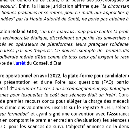
recourir
". Enfin, la Haute juridiction affirme que "
la circonsta
onnes pratiques et se réfère, pour ce motif, aux approches q
s" par la Haute Autorité de Santé, ne porte pas atteinte à l'
selon Roland GORI, "
un très mauvais coup porté contre la profe
 technocratie étatique, discréditant en partie les universités 
rmés en opérateurs de plateformes, leurs pratiques solidem
onalisés par des "experts". Ce nouvel exemple de "brutalisati
libérale mérite d'être connu de tous ceux qui exigent le resp
xte de l'
arrêt
du Conseil d'État.
re opérationnel en avril 2022, la plate-forme pour candidater 
ne présentation et d'une Foire aux questions (FAQ) partic
ctif d'"
améliorer l'accès à un accompagnement psychologique 
es pour lesquelles le coût des séances était un frein
". Con
f de premier recours conçu pour alléger la charge des médeci
cliniciens volontaires, inscrits sur le registre ADELI, sélect
leur formation
" et ayant signé une convention avec l'Assurance 
 en comptant le premier entretien d'évaluation), les séances 
30 € pour les séances de suivi. L'objectif annoncé de la dém