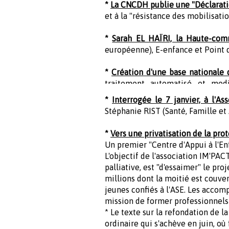
*
La CNCDH publie une "Déclaration
et à la "résistance des mobilisatio
*
Sarah EL HAÏRI, la Haute-comm
européenne), E-enfance et Point d
*
Création d'une base nationale
traitement automatisé et modi
réglementaire").
*
Interrogée le 7 janvier, à l'A
Stéphanie RIST (Santé, Famille et
*
Vers une privatisation de la pro
Un premier "Centre d'Appui à l'En
L'objectif de l'association IM'PA
palliative, est "d'essaimer" le pr
millions dont la moitié est couve
jeunes confiés à l'ASE. Les accom
mission de former professionnels 
* Le texte sur la refondation de l
ordinaire qui s'achève en juin, où 