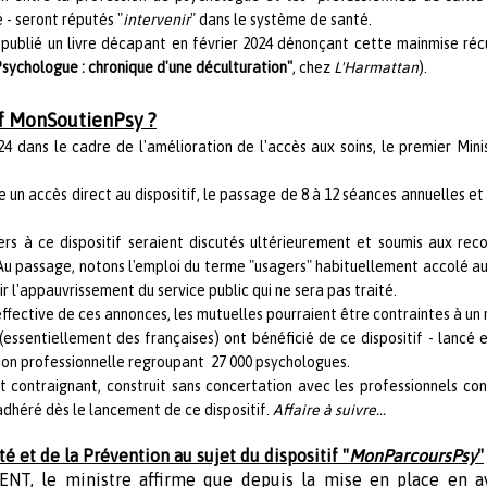
 - seront réputés "
intervenir
" dans le système de santé.
blié un livre décapant en février 2024 dénonçant cette mainmise récu
Psychologue : chronique d'une déculturation"
, chez
L'Harmattan
).
if MonSoutienPsy ?
4 dans le cadre de l'amélioration de l'accès aux soins, le premier Minis
n accès direct au dispositif, le passage de 8 à 12 séances annuelles et 
gers à ce dispositif seraient discutés ultérieurement et soumis aux re
u passage, notons l'emploi du terme "usagers" habituellement accolé au
ir l'appauvrissement du service public qui ne sera pas traité.
 effective de ces annonces, les mutuelles pourraient être contraintes à 
essentiellement des françaises) ont bénéficié de ce dispositif - lancé e
ation professionnelle regroupant 27 000 psychologues.
 et contraignant, construit sans concertation avec les professionnels 
adhéré dès le lancement de ce dispositif.
Affaire à suivre...
é et de la Prévention au sujet du dispositif "
MonParcoursPsy
"
NT, le ministre affirme que depuis la mise en place en avr