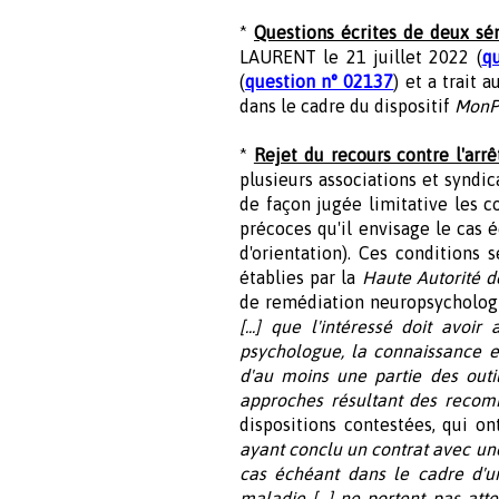
*
Questions écrites de deux sén
LAURENT le 21 juillet 2022 (
q
(
question n° 02137
) et a trait
dans le cadre du dispositif
MonP
*
Rejet du recours contre l'arrê
plusieurs associations et syndica
de façon jugée limitative les c
précoces qu'il envisage le cas 
d'orientation). Ces conditions 
établies par la
Haute Autorité d
de remédiation neuropsychologi
[...] que l'intéressé doit avoir
psychologue, la connaissance et
d'au moins une partie des outi
approches résultant des recom
dispositions contestées, qui on
ayant conclu un contrat avec une
cas échéant dans le cadre d'un
maladie [...] ne portent pas at