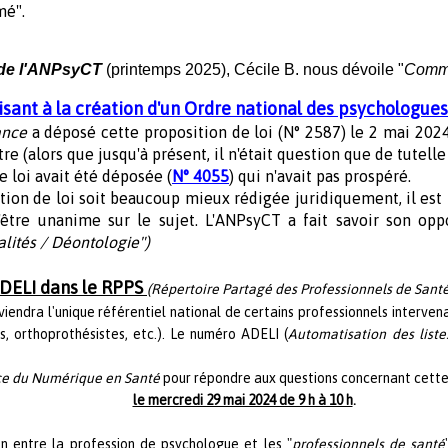
mé".
 de l'ANPsyCT
(printemps 2025), Cécile B. nous dévoile
"
Comme
isant à la création d'un Ordre national des psychologues
ance
a déposé cette proposition de loi (N° 2587) le 2 mai 2024
re (alors que jusqu'à présent, il n'était question que de tutell
e loi avait été déposée (
N° 4055
) qui n'avait pas prospéré.
tion de loi soit beaucoup mieux rédigée juridiquement, il est
d'être unanime sur le sujet. L'ANPsyCT a fait savoir son op
alités / Déontologie")
ADELI dans le RPPS
(Répertoire Partagé des Professionnels de Santé
eviendra l'unique référentiel national de certains professionnels interv
es, orthoprothésistes, etc.). Le numéro ADELI (
Automatisation des liste
e du Numérique en Santé
pour répondre aux questions concernant cette 
le mercredi 29 mai 2024 de 9 h à 10 h
.
on entre la profession de psychologue et les "
professionnels de santé