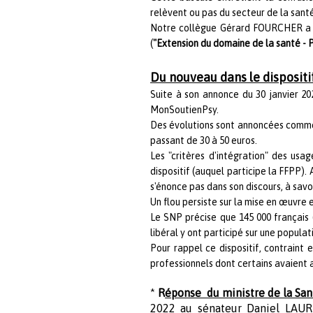
relèvent ou pas du secteur de la santé
Notre collègue Gérard FOURCHER a pu
(
"Extension du domaine de la santé - 
Du nouveau dans le disposit
Suite à son annonce du 30 janvier 202
MonSoutienPsy.
Des évolutions sont annoncées comme u
passant de 30 à 50 euros.
Les "critères d'intégration" des usa
dispositif (auquel participe la FFPP).
A
s'énonce pas dans son discours, à savo
Un flou persiste sur la mise en œuvre
Le SNP précise que 145 000 français (
libéral y ont participé sur une popul
Pour rappel ce dispositif, contraint
professionnels dont certains avaient 
*
R
éponse du ministre de la Sant
2022 au sénateur Daniel LAURE