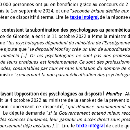
0 000 personnes ont pu en bénéficier grâce au concours de 2
mis le 1er septembre 2024, et une "
seconde brique dédiée aux t
éter ce dispositif à terme. Lire le
texte intégral
de la réponse 
 contestant la subordination des psychologues au paramédical
 de Gironde, a écrit le 11 octobre 2022 à Mme la ministre d
ue "
les psychologues dépendent du ministère de l'Enseignemen
lle ajoute que "
le dispositif MonPsy crée un lien de subordinati
médecin [...]. Or les psychologues ne sont pas des professi
de leurs pratiques est fondamentale. Ce sont des professionne
odes, consultables par tous et sans limitation du nombre de 
nistre "
concernant la non-paramédicalisation des psychologu
layant l'opposition des psychologues au dispositif
MonPsy
: Al
 le 4 octobre 2022 au ministre de la santé et de la prévention,
sion concernant ce dispositif, "
qui dénonce unanimement un 
. Le député demande "
si le Gouvernement entend mieux recon
s sciences humaines, leur garantir un accès direct sans presc
ursement déjà existants [...
]". Lire le
texte intégral
de cette qu