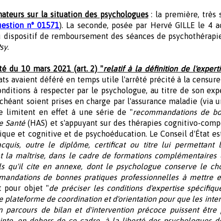
ateurs sur la situation des psychologues
: la première, très 
uestion n° 01571
). La seconde, posée par Hervé GILLE le 4 a
 au dispositif de remboursement des séances de psychothérapi
sy
.
té du 10 mars 2021 (art. 2) "
relatif à la définition de l'expe
ts avaient déféré en temps utile l'arrêté précité à la censure 
onditions à respecter par le psychologue, au titre de son exp
échéant soient prises en charge par l'assurance maladie (via 
se limitent en effet à une série de "
recommandations de bon
e Santé
(HAS) et s'appuyant sur des thérapies cognitivo-co
que et cognitive et de psychoéducation. Le Conseil d'État e
 acquis, outre le diplôme, certificat ou titre lui permettant
 la maîtrise, dans le cadre de formations complémentaires e
ls qu'il cite en annexe, dont le psychologue conserve le ch
mandations de bonnes pratiques professionnelles à mettre 
t pour objet "
de préciser les conditions d'expertise spécifiq
 plateforme de coordination et d'orientation pour que les inter
 parcours de bilan et d'intervention précoce puissent être 
teinte, en dehors de ce cadre, à la liberté des psychologues 