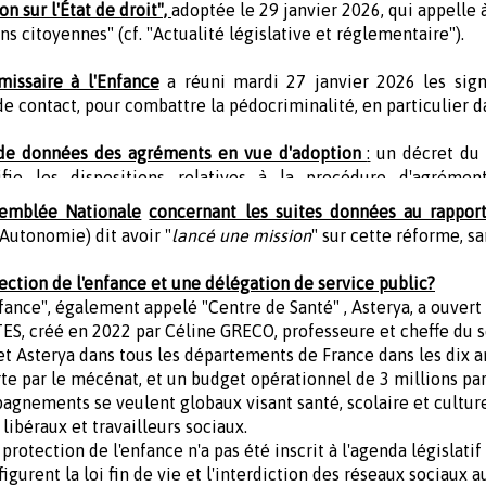
 sur l'État de droit",
adoptée le 29 janvier 2026, qui appelle 
ns citoyennes" (cf. "Actualité législative et réglementaire").
issaire à l'Enfance
a réuni mardi 27 janvier 2026 les sign
e contact, pour combattre la pédocriminalité, en particulier 
 de données des agréments en vue d'adoption
:
un décret du
fie les dispositions relatives à la procédure d'agrément
ssemblée Nationale
concernant les suites données au rappor
 Autonomie) dit avoir "
lancé une mission
" sur cette réforme, s
tection de l'enfance et une délégation de service public?
fance", également appelé "Centre de Santé" , Asterya, a ouvert
CTES, créé en 2022 par Céline GRECO, professeure et cheffe du 
ojet Asterya dans tous les départements de France dans les dix a
rte par le mécénat, et un budget opérationnel de 3 millions pa
pagnements se veulent globaux visant santé, scolaire et culture
libéraux et travailleurs sociaux.
a protection de l'enfance n'a pas été inscrit à l'agenda législa
figurent la loi fin de vie et l'interdiction des réseaux sociaux 