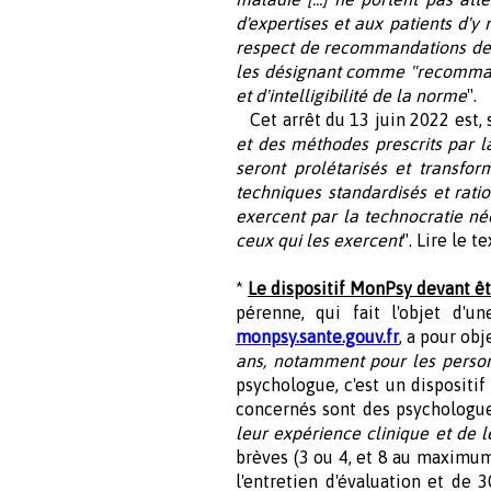
d'expertises et aux patients d'y 
respect de recommandations de b
les désignant comme "recommandée
et d'intelligibilité de la norme
".
Cet arrêt du 13 juin 2022 est, 
et des méthodes prescrits par la
seront prolétarisés et transfo
techniques standardisés et rati
exercent par la technocratie néo
ceux qui les exercent
". Lire le te
*
Le dispositif MonPsy devant êt
pérenne, qui fait l'objet d'u
monpsy.sante.gouv.fr
, a pour obje
ans, notamment pour les personn
psychologue, c'est un dispositi
concernés sont des psychologues 
leur expérience clinique et de 
brèves (3 ou 4, et 8 au maximum
l'entretien d'évaluation et de 