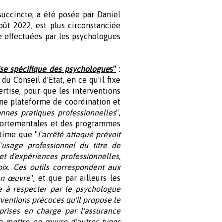
succincte, a été posée par Daniel
oût 2022, est plus circonstanciée
e effectuées par les psychologues
rtise spécifique des psychologue
s"
:
du Conseil d'État, en ce qu'il fixe
ertise, pour que les interventions
une plateforme de coordination et
nes pratiques professionnelles
",
mportementales et des programmes
stime que "
l'arrêté attaqué prévoit
 l'usage professionnel du titre de
t d'expériences professionnelles,
oix. Ces outils correspondent aux
en œuvre
", et que par ailleurs les
ue à respecter par le psychologue
ventions précoces qu'il propose le
prises en charge par l'assurance
de mettre en œuvre d'autres types