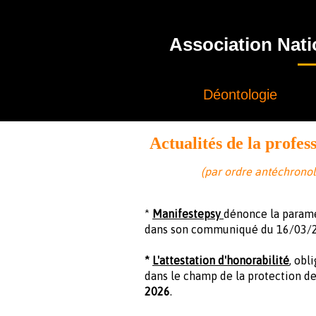
Association Nati
Déontologie
Actualités de la profes
(par ordre antéchrono
*
Manifestepsy
dénonce la paramé
dans son communiqué du 16/03/2
*
L'attestation d'honorabilité
, obl
dans le champ de la protection de 
2026
.